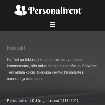
Skip
to
content
Kontakt
Kui Teil on tekkinud küsimusi või soovite anda
kommentaare, siis palun saatke meile sõnum. Soovime
Teid aidata kõigis tööjõuga seotud küsimustes,
muredes ja rõõmudes.
Personalirent OÜ
(registrikood 14115391)